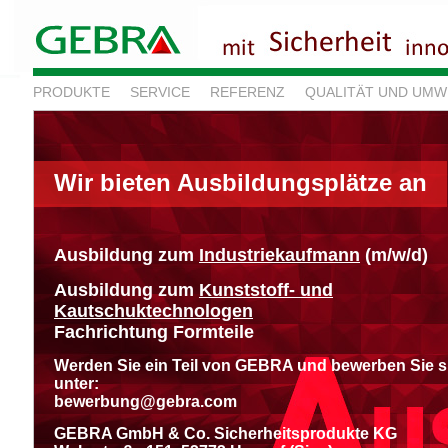
PRODUKTE
SERVICE
REFERENZ
QUALITÄT UND UMW
Wir bieten Ausbildungsplätze an
Ausbildung zum
Industriekaufmann
(m/w/d)
Ausbildung zum
Kunststoff- und
Kautschuktechnologen
Fachrichtung Formteile
Werden Sie ein Teil von GEBRA und bewerben Sie s
unter:
bewerbung@gebra.com
GEBRA GmbH & Co. Sicherheitsprodukte KG