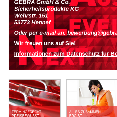
GEBRA GmbH & Co.
Sicherheitsprodukte KG
Wehrstr. 151
53773 Hennef
Oder per e-mail an: bewerbung@gebr
Wir freuen uns auf Sie!
Informationen zum Datenschutz für B
INNOVATIONEN
DEFINITION OF QUALITY
STEP BY STEP
START A NEW
TERMINGERECHT
ALLES ZUSAMMEN
PREISBEWUSST
ERGIBT