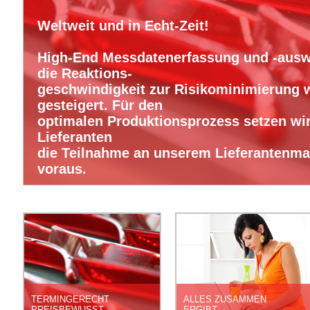
Weltweit und in Echt-Zeit!
High-End Messdatenerfassung und -ausw
die Reaktions-
geschwindigkeit zur Risikominimierung w
gesteigert. Für den
optimalen Produktionsprozess setzen wir
Lieferanten
die Teilnahme an unserem Lieferantenm
voraus.
Für GEBRA gilt "Qualität von Anfang an".
INNOVATIONEN
DEFINITION OF QUALITY
STEP BY STEP
START A NEW
TERMINGERECHT
ALLES ZUSAMMEN
PREISBEWUSST
ERGIBT