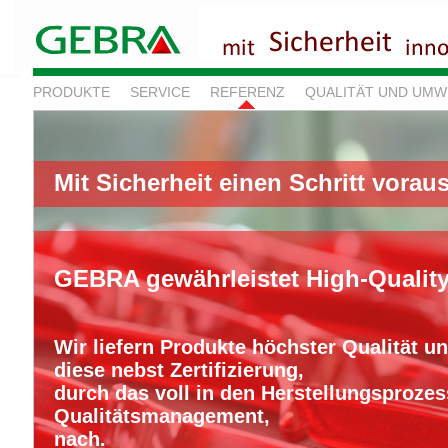
PRODUKTE
SERVICE
REFERENZ
QUALITÄT UND UMW
Mit Sicherheit einen Schritt vorau
GEBRA gewährleistet High-Qualit
Wir liefern Produkte höchster Qualität u
diese nebst Zertifizierung,
durch das voll in den Herstellungsprozess
Qualitätsmanagement,
nach.