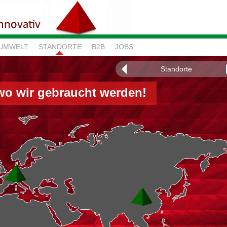
 UMWELT
STANDORTE
B2B
JOBS
Standorte
, wo wir gebraucht werden!