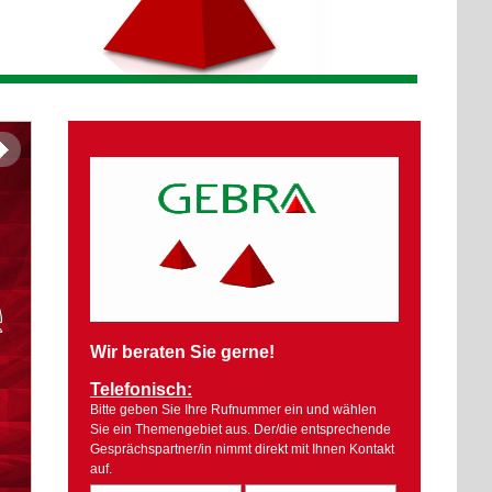
Wir beraten Sie gerne!
Telefonisch:
Bitte geben Sie Ihre Rufnummer ein und wählen
Sie ein Themengebiet aus. Der/die entsprechende
Gesprächspartner/in nimmt direkt mit Ihnen Kontakt
auf.