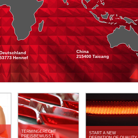
China
Deutschland
215400 Taicang
53773 Hennef
Y
INNOVATIONEN
UMWELTMANAGEMENT
STEP BY STEP
QS-MANAGEMENT +
TERMINGERECHT
START A NEW
PREISBEWUSST
DEFINITION OF QUALITY