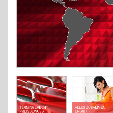
INNOVATIONEN
DEFINITION OF QUALIT
STEP BY STEP
START A NEW
TERMINGERECHT
ALLES ZUSAMMEN
PREISBEWUSST
ERGIBT