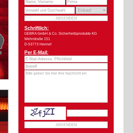
Schriftlich:
GEBRA GmbH & Co. Sicherheitsprodukte KG
Wehrstraße 151
D-53773 Hennef
Per E-Mail: